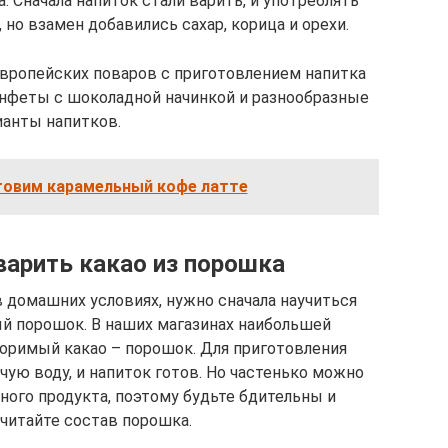
а. Сначала напиток стали варить, и употреблять
, но взамен добавились сахар, корица и орехи.
европейских поваров с приготовлением напитка
онфеты с шоколадной начинкой и разнообразные
ианты напитков.
товим карамельный кофе латте
варить какао из порошка
 домашних условиях, нужно сначала научиться
й порошок. В наших магазинах наибольшей
оримый какао – порошок. Для приготовления
чую воду, и напиток готов. Но частенько можно
ного продукта, поэтому будьте бдительны и
читайте состав порошка.