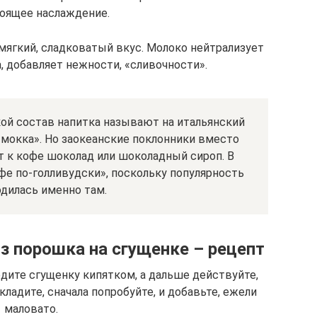
тоящее наслаждение.
ягкий, сладковатый вкус. Молоко нейтрализует
, добавляет нежности, «сливочности».
кой состав напитка называют на итальянский
«мокка». Но заокеанские поклонники вместо
 к кофе шоколад или шоколадный сироп. В
фе по-голливудски», поскольку популярность
одилась именно там.
из порошка на сгущенке – рецепт
едите сгущенку кипятком, а дальше действуйте,
ладите, сначала попробуйте, и добавьте, ежели
маловато.