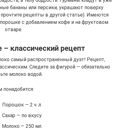
радость, а телу бодрость. Гурманы кладут в уже
ные бананы или персики, украшают поверху
о прочтите рецепты в другой статье). Имеются
 порошке с добавлением кофе и на фруктовом
отваре.
 – классический рецепт
локо самый распространённый дуэт! Рецепт,
ссическим. Следите за фигурой — обязательно
ьте молоко водой.
м понадобится:
Порошок — 2 ч .л.
Сахар — по вкусу.
Молоко — 250 мл.