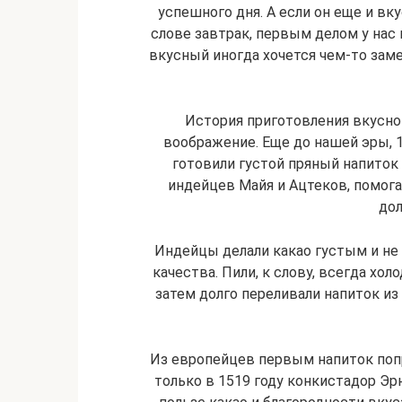
успешного дня. А если он еще и вку
слове завтрак, первым делом у нас
вкусный иногда хочется чем-то заме
История приготовления вкусног
воображение. Еще до нашей эры, 
готовили густой пряный напиток 
индейцев Майя и Ацтеков, помога
дол
Индейцы делали какао густым и не с
качества. Пили, к слову, всегда хо
затем долго переливали напиток из 
Из европейцев первым напиток попр
только в 1519 году конкистадор Эр