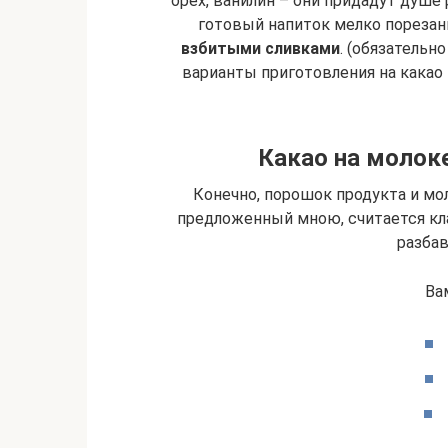
орех, ванилин – они придадут душе 
готовый напиток мелко порезан
взбитыми сливками
. (обязательн
варианты приготовления на какао
Какао на молоке
Конечно, порошок продукта и мо
предложенный мною, считается кла
разбав
Ва