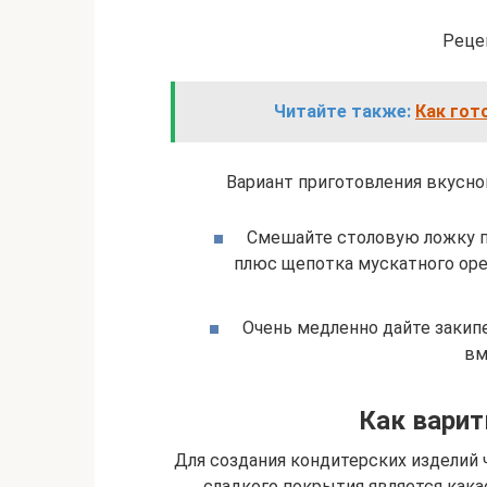
Реце
Читайте также:
Как гот
Вариант приготовления вкусног
Смешайте столовую ложку п
плюс щепотка мускатного оре
Очень медленно дайте закип
вм
Как варит
Для создания кондитерских изделий 
сладкого покрытия является как