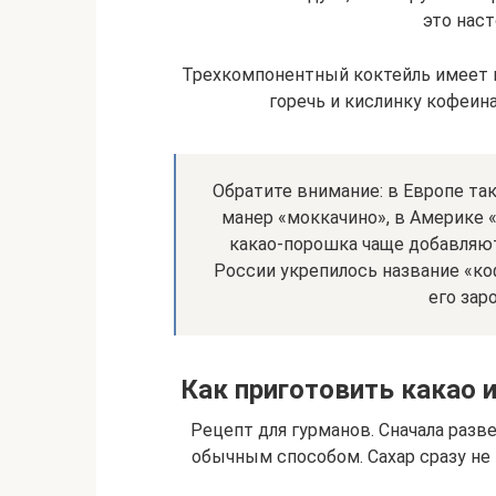
это нас
Трехкомпонентный коктейль имеет м
горечь и кислинку кофеина
Обратите внимание: в Европе та
манер «моккачино», в Америке 
какао-порошка чаще добавляют
России укрепилось название «ко
его зар
Как приготовить какао 
Рецепт для гурманов. Сначала разв
обычным способом. Сахар сразу не к