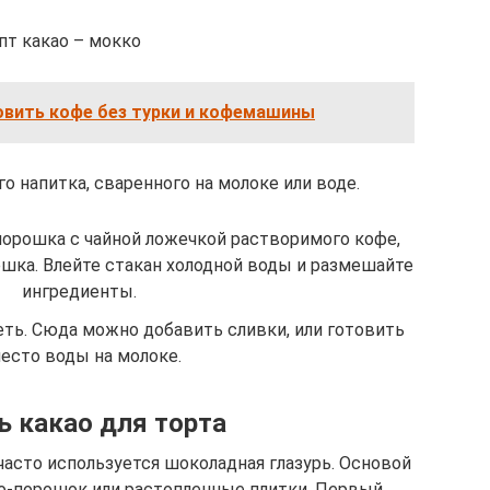
пт какао – мокко
овить кофе без турки и кофемашины
о напитка, сваренного на молоке или воде.
орошка с чайной ложечкой растворимого кофе,
шка. Влейте стакан холодной воды и размешайте
ингредиенты.
еть. Сюда можно добавить сливки, или готовить
есто воды на молоке.
ь какао для торта
часто используется шоколадная глазурь. Основой
ао-порошок или растопленные плитки. Первый