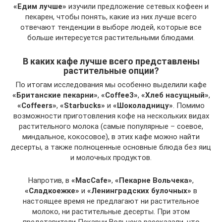
«Едим лучше»
изучили предложение сетевых кофеен и
пекарен, чтобы понять, какие из них лучше всего
отвечают тенденции в выборе людей, которые все
больше интересуется растительными блюдами.
В каких кафе лучше всего представлены
растительные опции?
По итогам исследования мы особенно выделили кафе
«Британские пекарни»
,
«Coffee3»
,
«Хлеб насущный»
,
«Coffeers»
,
«Starbucks»
и
«Шоколадницу»
. Помимо
возможности приготовления кофе на нескольких видах
растительного молока (самые популярные – соевое,
миндальное, кокосовое), в этих кафе можно найти
десерты, а также полноценные основные блюда без яиц
и молочных продуктов.
Напротив, в
«MacCafe»
,
«Пекарне Вольчека»
,
«Сладкоежке»
и
«Ленинградских булочных»
в
настоящее время не предлагают ни растительное
молоко, ни растительные десерты. При этом
представители Пекарни Вольчека рассказали, что