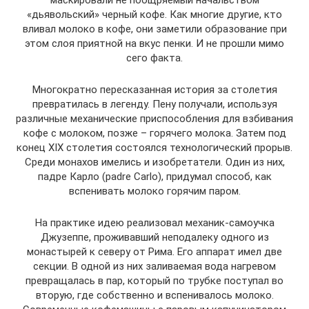
маскировали не поощряемый начальством
«дьявольский» черный кофе. Как многие другие, кто
вливал молоко в кофе, они заметили образование при
этом слоя приятной на вкус пенки. И не прошли мимо
сего факта.
Многократно пересказанная история за столетия
превратилась в легенду. Пену получали, используя
различные механические приспособления для взбивания
кофе с молоком, позже – горячего молока. Затем под
конец XIX столетия состоялся технологический прорыв.
Среди монахов имелись и изобретатели. Один из них,
падре Карло (padre Carlo), придумал способ, как
вспенивать молоко горячим паром.
На практике идею реализовал механик-самоучка
Джузеппе, проживавший неподалеку одного из
монастырей к северу от Рима. Его аппарат имел две
секции. В одной из них заливаемая вода нагревом
превращалась в пар, который по трубке поступал во
вторую, где собственно и вспенивалось молоко.