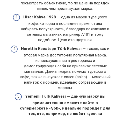
посмотреть объективно, то по цене на порядок
выше, чем предыдущая марка.
Hisar Kahve 1928
— одна из марок турецкого
кофе, которая в последнее время стала
набирать популярность, благодаря появлению в
сетевых магазинах, например А101 и тому
подобное. Цена стандартная.
Nurettin Kocatepe Türk Kahvesi —
также, как и
вторая марка достаточно популярная марка,
использующаяся в ресторанах и
демострирующая себя на прилавках сетевых
магазинов. Данная марка, помимо турецкого
кофе, также выпускает салеп (salep) — молочный
напиток с корицей, идеально согревающий в
морозы.
Yemenli Turk Kahvesi — данную марку вы
примечательно сможете найти в
супермаркете «Şok», идеально подойдет для
тех, кто, например, не любит кусочки