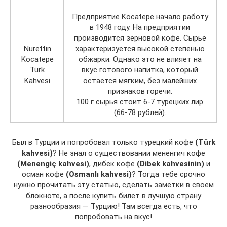
Предприятие Kocatepe начало работу
в 1948 году. На предприятии
производится зерновой кофе. Сырье
Nurettin
характеризуется высокой степенью
Kocatepe
обжарки. Однако это не влияет на
Türk
вкус готового напитка, который
Kahvesi
остается мягким, без малейших
признаков горечи.
100 г сырья стоит 6-7 турецких лир
(66-78 рублей).
Был в Турции и попробовал только турецкий кофе
(
Türk
kahvesi)
? Не знал о существовании мененгич кофе
(
Menengiç
kahvesi)
, дибек кофе
(D
ibek kahvesinin)
и
осман кофе
(
Osmanlı kahvesi)
? Тогда тебе срочно
нужно прочитать эту статью, сделать заметки в своем
блокноте, а после купить билет в лучшую страну
разнообразия — Турцию! Там всегда есть, что
попробовать на вкус!