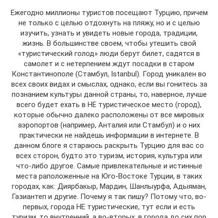
Ежегодно миллионы туристов посещают Турцию, причем
не только с целью отдохнуть на пляжу, но и с целью
изучить, узнать и увидеть новые города, традиции,
жизнь. В большинстве своем, чтобы утешить свой
«туристический голод» люди берут билет, садятся в
самолет и с нетерпением ждут посадки в старом
Константинополе (Стамбул, Istanbul). Город уникален во
всех своих видах и смыслах, однако, если вы гонитесь за
познанием культуры данной страны, то, наверное, лучше
всего будет ехать в НЕ туристическое место (город),
которые обычно далеко расположены от все мировых
аэропортов (например, Анталия или Стамбул) и о них
практически не найдешь информации в интернете. В
данном блоге я стараюсь раскрыть Турцию для вас со
всех сторон, будто это туризм, история, культура или
что-либо другое. Самые привлекательные и истинные
места раположенные на Юго-Востоке Турции, в таких
городах, как: Диярбакыр, Мардин, Шанлыурфа, Адыяман,
Газиантеп и другие. Почему я так пишу? Потому что, во-
первых, города НЕ туристические, тут если и есть
туризм, то внутренний, а во-вторых, в города до сих пор