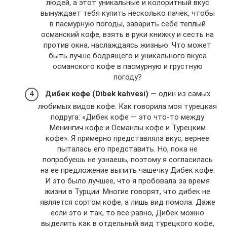
людей, а этот уникальные и колоритный вкус
вынуждает тебя купить несколько пачек, чтобы
в пасмурную погоды, заварить себе теплый
османский кофе, взять в руки книжку и сесть на
против окна, наслаждаясь жизнью. Что может
быть лучше бодрящего и уникального вкуса
османского кофе в пасмурную и грустную
погоду?
Дибек кофе
(D
ibek kahvesi) —
один из самых
любимых видов кофе. Как говорила моя турецкая
подруга: «Дибек кофе — это что-то между
Менингич кофе и Османлы кофе и Турецким
кофе». Я примерно представляла вкус, вернее
пыталась его представить. Но, пока не
попробуешь не узнаешь, поэтому я согласилась
на ее предложение выпить чашечку Дибек кофе.
И это было лучшее, что я пробовала за время
жизни в Турции. Многие говорят, что дибек не
является сортом кофе, а лишь вид помола. Даже
если это и так, то все равно, Дибек можно
выделить как в отдельный вид турецкого кофе,