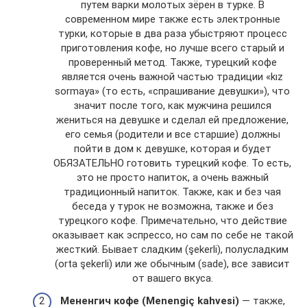
путем варки молотых зёрен в турке. В
современном мире также есть электронные
турки, которые в два раза убыстряют процесс
приготовления кофе, но лучше всего старый и
проверенный метод. Также, турецкий кофе
является очень важной частью традиции «kız
sormaya» (то есть, «спрашивание девушки»), что
значит после того, как мужчина решился
жениться на девушке и сделал ей предложение,
его семья (родители и все старшие) должны
пойти в дом к девушке, которая и будет
ОБЯЗАТЕЛЬНО готовить турецкий кофе. То есть,
это не просто напиток, а очень важный
традиционный напиток. Также, как и без чая
беседа у турок не возможна, также и без
турецкого кофе. Примечательно, что действие
оказывает как эспрессо, но сам по себе не такой
жесткий. Бывает сладким (şekerli), полусладким
(orta şekerli) или же обычным (sade), все зависит
от вашего вкуса.
Мененгич кофе
(
Menengiç
kahvesi)
— также,