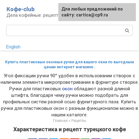
Перейти
Кофе-club
Для любых предложений по
к
Дела кофейные: рецепты и приготовление
сайту: cartica@cp9.ru
контенту
Поиск:
English
Купить пластиковые оконные ручки для вашего окна по выгодным
ценам интернет магазине..
Угол фиксации ручки 90° удобен в использовании створок с
наличием элемента микропроветривания в фурнитуре створке.
Ручки для пластиковых
окон
обладают разной длиной
штифта, благодаря чему ручки можно подобрать для
профильных систем разной осью фурнитурного паза. Купить
ручки для пластиковых окон с разным функционалом можно в
нашем каталоге.
Главная
»
Рецепты
Характеристика и рецепт турецкого кофе