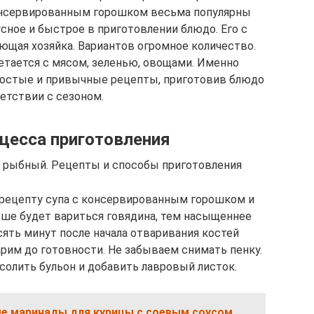
консервированным горошком весьма популярны
усное и быстрое в приготовлении блюдо. Его с
ющая хозяйка. Вариантов огромное количество.
етается с мясом, зеленью, овощами. Именно
ростые и привычные рецепты, приготовив блюдо
етствии с сезоном.
цесса приготовления
к рыбный. Рецепты и способы приготовления
 рецепту супа с консервированным горошком и
льше будет вариться говядина, тем насыщеннее
сять минут после начала отваривания костей
арим до готовности. Не забываем снимать пенку.
солить бульон и добавить лавровый листок.
е маринады для курицы с соевым соусом,