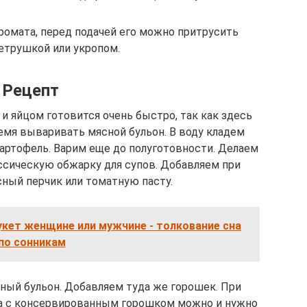
аромата, перед подачей его можно притрусить
етрушкой или укропом.
Рецепт
 яйцом готовится очень быстро, так как здесь
емя вываривать мясной бульон. В воду кладем
артофель. Варим еще до полуготовности. Делаем
ассическую обжарку для супов. Добавляем при
ный перчик или томатную пасту.
укет женщине или мужчине - толкование сна
по сонникам
ый бульон. Добавляем туда же горошек. При
па с консервированным горошком можно и нужно