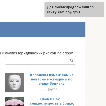
Для любых предложений по
English
сайту: cartica@cp9.ru
 и анализ юридических рисков по спору.
Поиск:
Королевы измен: самые
неверные женщины по
знаку Зодиака
Другое
Овен и Рак —
совместимость в браке,