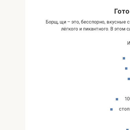
Гото
Борщ, щи – это, бесспорно, вкусные с
лёгкого и пикантного. В этом 
И
10
стоп