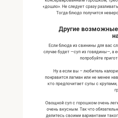
консервированным горошком, требу
«дошло». Не следует сразу разливать
Тогда блюдо получится невер
Другие возможные 
н
Если блюда из свинины для вас 
случае будет —суп из говядины—, а 
попробуйте пригот
Ну а если вы – любитель калор
понравится лагман или не менее нав
кто предпочитает супы с крупами,
г
Овощной суп с горошком очень легк
очень вкусным. Так что обязательн
делитесь своими вариантами таког